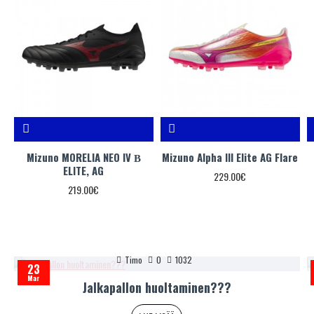
Mizuno MORELIA NEO IV Β
Mizuno Alpha III Elite AG Flare
ELITE, AG
229.00€
219.00€
Timo
0
1032
23
Mar
Jalkapallon huoltaminen???