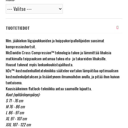
TUOTETIEDOT
Mm. jääkiekon liigajoukkueiden ja huippukoripalloilijoiden suosimat
kompressioshortsit.
McDavidin Cross Compression™ teknologia tukee ja lämmittää lihaksia
matkimalla teippauksen antamaa tukea etu- ja takareiden lihaksille.
Housut tukevat myös lonkankoukistajalihasta.
hDc™-kosteudenhallintatekniikka säätelee vartalon lämpötilaa optimaalisen
kosteudenkuljetuksen ja lisääntyneen ilmanvaihdon avulla, ja pitää ihon kuivan
tuntuisena.
Kuusisäikeinen flatlock-tekniikka antaa saumoille lujuutta.
Koot (vyötärönympärys):
S 71 - 76 cm
M 76 - 86 cm
L 86 - 97 cm
XL 97 - 107 cm
XXL 107 - 122 cm