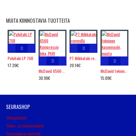
MUITA KIINNOSTAVIA TUOTTEITA
Polvituki LP 708
PT Nilkkatuki remmillä
17.20€
20.14€
McDavid 6566 Kompressio hiha, PARI
McDavid tekninen kasvomaski, musta
30.90€
15.09€
SEURASHOP
Yhteystiedot
Tilaus- ja toimitusehdot
Tietosuoja ja evästeet