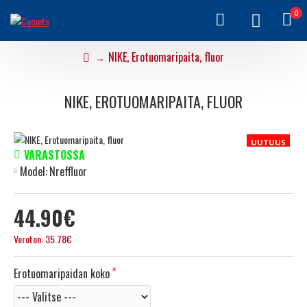
0
NIKE, Erotuomaripaita, fluor
NIKE, EROTUOMARIPAITA, FLUOR
UUTUUS
VARASTOSSA
Model:
Nreffluor
44.90€
Veroton: 35.78€
Erotuomaripaidan koko