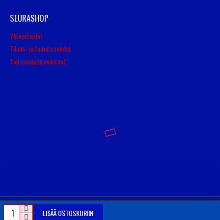
SEURASHOP
Yhteystiedot
Tilaus- ja toimitusehdot
Tietosuoja ja evästeet
LISÄÄ OSTOSKORIIN
© Copyright 2016