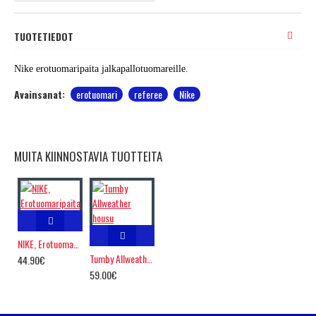
TUOTETIEDOT
Nike erotuomaripaita jalkapallotuomareille.
Avainsanat:
erotuomari
referee
Nike
MUITA KIINNOSTAVIA TUOTTEITA
NIKE, Erotuomaripaita
Tumby Allweather housu
44.90€
59.00€