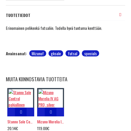
TUOTETIEDOT
Erinomainen pelikenkä futsaliin. Todella hyvä tuntuma kenttään.
Avainsanat:
Mizunof
gksale
futsal
specials
MUITA KIINNOSTAVIA TUOTTEITA
Stanno Sole Control pohjallinen
Mizuno Morelia IV AG PRO, silver
20.14€
119.00€