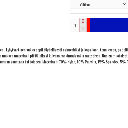
si. Lyhytvartinen sukka sopii täydellisesti esimerkiksi jalkapalloon, tennikseen, padelii
 ja mukava materiaali pitää jalkasi kuivana rankimmissakin matseissa. Nuolen muotoiset
apahtumaan suuntaan tai toiseen. Materiaali: 70% Nylon, 10% Puuvilla, 15% Spandex, 5% 