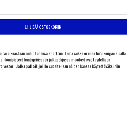
LISÄÄ OSTOSKORIIN
n tai oikeastaan mihin tahansa sporttiin. Tämä sukka ei enää liu’u kengän sisällä
 silikonipisteet kantapäässä ja jalkapohjassa muodostavat täydellisen
Polyesteri.
Jalkapalloilijoille
suositellaan näiden kanssa käytettäväksi niin