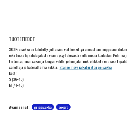
TUOTETIEDOT
SOXPro sukka on kehitelty, jotta sinä voit keskittyä ainoastaan huippusuorituksee
eikä tossu lipsahda jalasta vaan pysyy tukevasti siellä missä kuuluukin. Pehmeä
tartuntapinnan sukan ja kengän välille, jolloin jalan mikroliikkeitä ei pääse t
sanottuja jalkaterättömiä sukkia.
Stanno move jalkaterätön pelisukka
koot:
S (36-40)
M (41-46)
Avainsanat:
grippisukka
soxpro