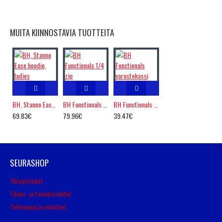
MUITA KIINNOSTAVIA TUOTTEITA
BH, Stanno Ease hoodie, ladies
BH Functionals 1/4 zip
BH Functionals varustekassi
69.83€
79.96€
39.47€
SEURASHOP
Yhteystiedot
Tilaus- ja toimitusehdot
Tietosuoja ja evästeet