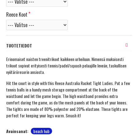
Reece Koot
TUOTETIEDOT
Erinomaiset naisten treenitrikoot kaikkeen urheiluun. Nimensä mukaisesti
trikoot sopivat erityisesti tennis/padel/squash pelaajille leveän, taskullisen
vyötäröresorin ansiosta.
Hit the court in style with this Reece Australia Racket Tight Ladies. Put a few
tennis balls in a handy mesh storage compartment at the back of the
waistband and let the game begin. The high waistband provides extra
comfort during the game, as do the mesh panels at the back of your knees.
The tights are made of 80% polyester and 20% elastane. These tights are
perfect for keeping your legs warm. Smash it!
Avainsanat:
beach hub