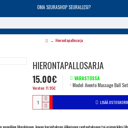
OMA SEURASHOP SEURALLESI?
Hierontapallosarja
HIERONTAPALLOSARJA
15.00€
VARASTOSSA
Model:
Avento Massage Ball Set
Veroton: 11.95€
LISÄÄ OSTOSKORII
apuväline lihaskipuun, kovan harjoituksen jälkeiseen rentoutukseen tai esimerkiksi lih