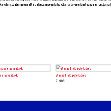
ekä valmistautumiseen että palautumiseen kiihdyttämällä verenkiertoa ja rentouttamalla
ce juoksutakki
Stanno Field polo ladies
21.90€