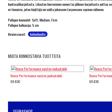
kuntosaliharjoitusta. Lihasten hierominen ennen tai jälkeen harjoitusta auttaa s
eri kovuisia, joten käyttäjä voi valita jokaiseen tarpeeseen sopivan välineen.
Pallojen kovuudet: Soft, Medium, Firm
Pallojen halkaisija: 5 cm
Avainsanat:
kehonhuolto
MUITA KIINNOSTAVIA TUOTTEITA
Reece Performance naisten juoksutakki
Reece Performan
69.83€
69.83€
SEURASHOP