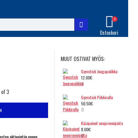
0
Ostoskori
MUUT OSTIVAT MYÖS:
Gymstick Joogapalikka
12.00€
 of 3
Gymstick Piikkirulla
50.50€
N
Käsipainot neopreenipinta
8.00€
asten aktivointiin ennen