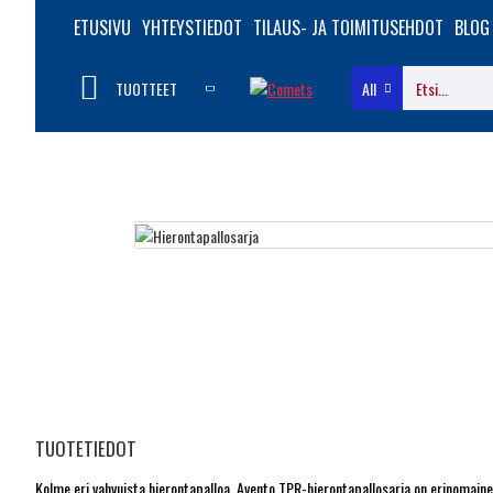
ETUSIVU
YHTEYSTIEDOT
TILAUS- JA TOIMITUSEHDOT
BLOG
TUOTTEET
All
TUOTETIEDOT
Kolme eri vahvuista hierontapalloa.
Avento TPR-hierontapallosarja on erinomainen 