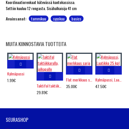
Koordinaatiorenkaat kätevässä kantokassissa.
Settiin kuuluu 12 rengasta. Sisähalkaisija 41 cm
Avainsanat:
tammikuu
syyskuu
basics
MUITA KIINNOSTAVIA TUOTTEITA
Kylmäpussi
Flat merkkaus sarja
Kylmäpussi, Laatikko 25 kpl
1.99€
Taktifol taktiikkarulla, jalkapallo
35.00€
47.50€
29.89€
SEURASHOP